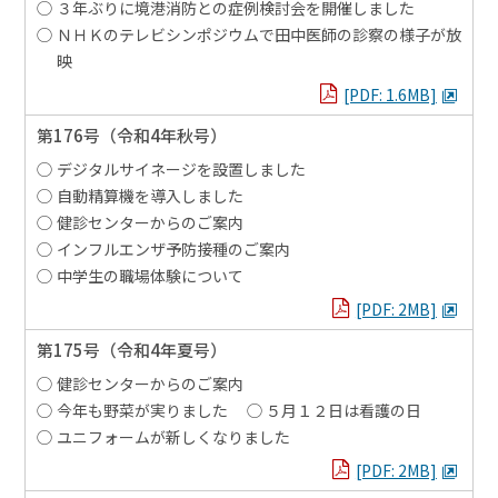
３年ぶりに境港消防との症例検討会を開催しました
ＮＨＫのテレビシンポジウムで田中医師の診察の様子が放
映
PDFを見る
[PDF: 1.6MB]
第176号
（令和4年秋号）
デジタルサイネージを設置しました
自動精算機を導入しました
健診センターからのご案内
インフルエンザ予防接種のご案内
中学生の職場体験について
PDFを見る
[PDF: 2MB]
第175号
（令和4年夏号）
健診センターからのご案内
今年も野菜が実りました
５月１２日は看護の日
ユニフォームが新しくなりました
PDFを見る
[PDF: 2MB]