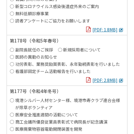
新型コロナウイルス感染後遺症外来のご案内
無料低額診療事業
読者アンケートにご協力をお願いします
PDFを見る
[PDF: 1.8MB]
第178号
（令和5年春号）
副院長就任のご挨拶
新規採用者について
医師の異動のお知らせ
功労表彰、業務奨励賞表彰、永年勤続表彰を行いました
看護部固定チーム活動報告を行いました
PDFを見る
[PDF: 2.8MB]
第177号
（令和4年冬号）
境港シルバー人材センター様、境港市寿クラブ連合会様
が除草ボランティア
医療安全推進週間の活動について
商工会議所優良従業員表彰式で病院長が記念講演
医療廃棄物容器電動開閉装置を開発