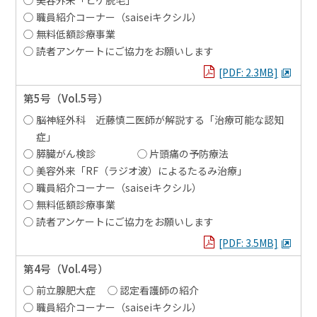
職員紹介コーナー（saiseiキクシル）
無料低額診療事業
読者アンケートにご協力をお願いします
PDFを見る
[PDF: 2.3MB]
第5号
（Vol.5号）
脳神経外科 近藤慎二医師が解説する「治療可能な認知
症」
膵臓がん検診
片頭痛の予防療法
美容外来「RF（ラジオ波）によるたるみ治療」
職員紹介コーナー（saiseiキクシル）
無料低額診療事業
読者アンケートにご協力をお願いします
PDFを見る
[PDF: 3.5MB]
第4号
（Vol.4号）
前立腺肥大症
認定看護師の紹介
職員紹介コーナー（saiseiキクシル）