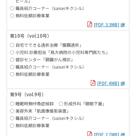
ピール」
職員紹介コーナー（saiseiキクシル）
無料低額診療事業
PDFを見る
[PDF: 3.3MB]
第10号
（vol.10号）
自宅でできる透析治療「腹膜透析」
小児科 診療担当「鳥大病院の小児科専門医たち」
健診センター「膵臓がん検診」
職員紹介コーナー（saiseiキクシル）
無料低額診療事業
PDFを見る
[PDF: 4MB]
第9号
（vol.9号）
睡眠時無呼吸症候群
形成外科「眼瞼下垂」
美容外来「肌画像撮影装置」
職員紹介コーナー（saiseiキクシル）
無料低額診療事業
PDFを見る
[PDF: 2.7MB]