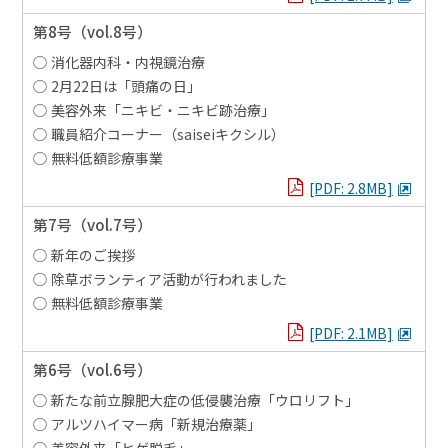
第8号
（vol.8号）
消化器内科・内視鏡治療
2月22日は「頭痛の日」
美容外来「ニキビ・ニキビ跡治療」
職員紹介コーナー（saiseiキクシル）
無料低額診療事業
PDFを見る
[PDF: 2.8MB]
第7号
（vol.7号）
新年のご挨拶
除草ボランティア活動が行われました
無料低額診療事業
PDFを見る
[PDF: 2.1MB]
第6号
（vol.6号）
新たな前立腺肥大症の低侵襲治療「ウロリフト」
アルツハイマー病「新規治療薬」
美容外来「ヒゲ脱毛」