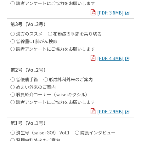
読者アンケートにご協力をお願いします
PDFを見る
[PDF: 3.6MB]
第3号
（Vol.3号）
漢方のススメ
花粉症の季節を乗り切る
低線量CT肺がん検診
読者アンケートにご協力をお願いします
PDFを見る
[PDF: 4.3MB]
第2号
（Vol.2号）
低侵襲手術
形成外科外来のご案内
めまい外来のご案内
職員紹介コーナー（saiseiキクシル）
読者アンケートにご協力をお願いします
PDFを見る
[PDF: 2.9MB]
第1号
（Vol.1号）
済生号（saisei GO!） Vol.1
院長インタビュー
腎臓内科外来のご案内