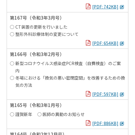
PDFを見る
[PDF: 742KB]
第167号
（令和3年3月号）
CT装置の更新を行いました
整形外科診療体制の変更について
PDFを見る
[PDF: 654KB]
第166号
（令和3年2月号）
新型コロナウイルス感染症PCR検査（自費検査）のご案
内
冬場における「換気の悪い密閉空間」を改善するための換
気の方法
PDFを見る
[PDF: 597KB]
第165号
（令和3年1月号）
謹賀新年
医師の異動のお知らせ
PDFを見る
[PDF: 886KB]
第164号
（令和2年12月号）