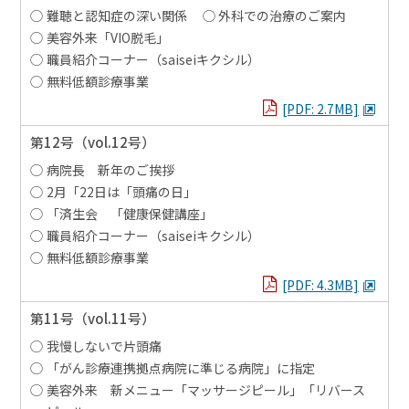
難聴と認知症の深い関係
外科での治療のご案内
美容外来「VIO脱毛」
職員紹介コーナー（saiseiキクシル）
無料低額診療事業
PDFを見る
[PDF: 2.7MB]
第12号
（vol.12号）
病院長 新年のご挨拶
2月「22日は「頭痛の日」
「済生会 「健康保健講座」
職員紹介コーナー（saiseiキクシル）
無料低額診療事業
PDFを見る
[PDF: 4.3MB]
第11号
（vol.11号）
我慢しないで片頭痛
「がん診療連携拠点病院に準じる病院」に指定
美容外来 新メニュー「マッサージピール」「リバース