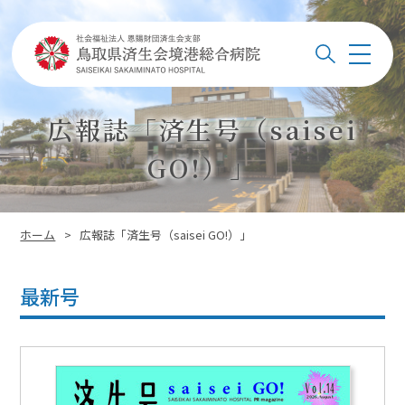
このページの本文へ
メ
検索
ニ
ュ
ー
広報誌「済生号（saisei
GO!）」
このページの位置:
ホーム
>
広報誌「済生号（saisei GO!）」
最新号