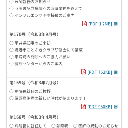
医師就任のお知らせ
うるま記念病院への派遣業務を終えて
インフルエンザ予防接種のご案内
PDFを見る
[PDF: 1.2MB]
第170号
（令和3年9月号）
平井県知事のご来訪
境港市ことぶきクラブ研修会にて講演
来院時の問診へのご協力お願い
健診センターからのご案内
PDFを見る
[PDF: 752KB]
第169号
（令和3年7月号）
副院長就任のご挨拶
偏頭痛治療の新しい時代が始まります！
PDFを見る
[PDF: 950KB]
第168号
（令和3年4月号）
病院長に就任して
診察表
医師の異動のお知らせ