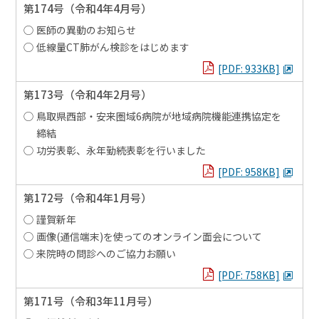
第174号
（令和4年4月号）
医師の異動のお知らせ
低線量CT肺がん検診をはじめます
PDFを見る
[PDF: 933KB]
第173号
（令和4年2月号）
鳥取県西部・安来圏域6病院が地域病院機能連携協定を
締結
功労表彰、永年勤続表彰を行いました
PDFを見る
[PDF: 958KB]
第172号
（令和4年1月号）
謹賀新年
画像(通信端末)を使ってのオンライン面会について
来院時の問診へのご協力お願い
PDFを見る
[PDF: 758KB]
第171号
（令和3年11月号）