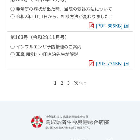
発熱等の症状が出た時、当院の受診方法について
令和2年11月1日から、相談方法が変わりました！
PDFを見る
[PDF: 886KB]
第163号
（令和2年11月号）
インフルエンザ予防接種のご案内
耳鼻咽喉科 小田直治先生が解説
PDFを見る
[PDF: 734KB]
1
2
3
次へ »