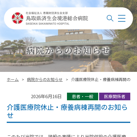
このページの本文へ
メ
検索
ニ
ュ
ー
病院からのお知らせ
このページの位置:
ホーム
>
病院からのお知らせ
>
介護医療院休止・療養病棟再開のお
2026年6月16日
患者・一般
医療関係者
介護医療院休止・療養病棟再開のお知ら
せ
このたび当院では、諸般の事情により当院併設の介護医療