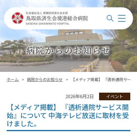
このページの本文へ
メ
検索
ニ
ュ
ー
病院からのお知らせ
このページの位置:
ホーム
>
病院からのお知らせ
>
【メディア掲載】 『透析通院サービ
2026年6月2日
イベント
【メディア掲載】 『透析通院サービス開
始』について 中海テレビ放送に取材を受
けました。