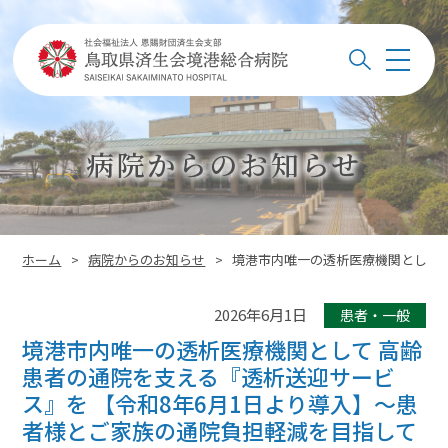
このページの本文へ
メ
検索
ニ
ュ
ー
病院からのお知らせ
このページの位置:
ホーム
>
病院からのお知らせ
>
境港市内唯一の透析医療機関として 
2026年6月1日
患者・一般
境港市内唯一の透析医療機関として 高齢
患者の通院を支える『透析送迎サービ
ス』を 【令和8年6月1日より導入】～患
者様とご家族の通院負担軽減を目指して