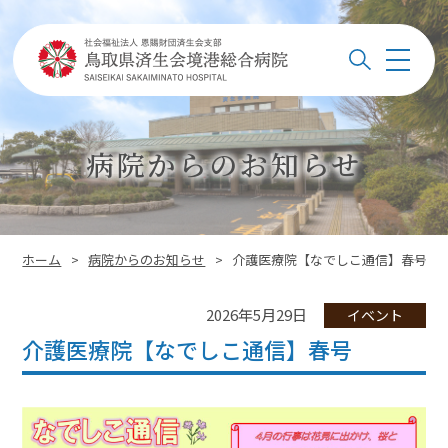
このページの本文へ
メ
検索
ニ
ュ
ー
病院からのお知らせ
このページの位置:
ホーム
>
病院からのお知らせ
>
介護医療院【なでしこ通信】春号
2026年5月29日
イベント
介護医療院【なでしこ通信】春号