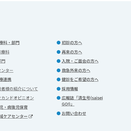
療科・部門
初診の方へ
診療科
再来の方へ
部門
入院・ご面会の方へ
センター
救急外来の方へ
療連携
健診をご希望の方へ
患者様の紹介について
採用情報
セカンドオピニオン
広報誌「済生号(saisei
GO!)」
児・病後児保育
お問い合わせ
域ケアセンター