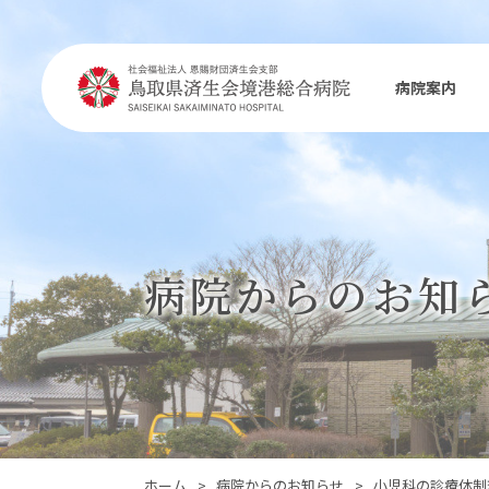
病院案内
病院からのお知
このページの位置:
ホーム
>
病院からのお知らせ
>
小児科の診療体制