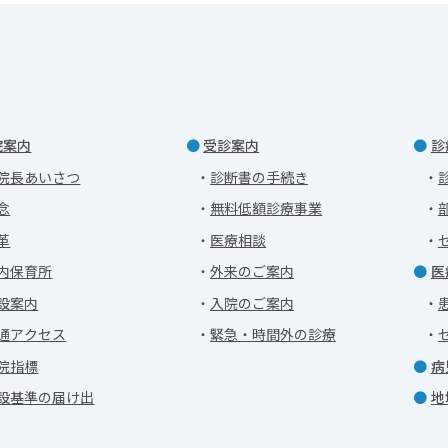
院案内
受診案内
診
院長あいさつ
診断書の手続き
念
無料低額診療事業
革
医療相談
内保育所
外来のご案内
医
設案内
入院のご案内
通アクセス
緊急・時間外の診療
院指標
病
設基準の届け出
地