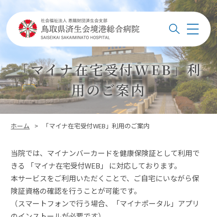
このページの本文へ
メ
検索
ニ
ュ
ー
「マイナ在宅受付WEB」利
用のご案内
このページの位置:
ホーム
>
「マイナ在宅受付WEB」利用のご案内
当院では、マイナンバーカードを健康保険証として利用で
きる 「マイナ在宅受付WEB」 に対応しております。
本サービスをご利用いただくことで、ご自宅にいながら保
険証資格の確認を行うことが可能です。
（スマートフォンで行う場合、「マイナポータル」アプリ
のインストールが必要です）