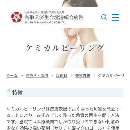
このページの本文へ
メ
検索
ニ
ュ
ー
ケミカルピーリング
このページの位置:
ホーム
>
診療科・部門
>
診療科
>
美容外来
>
ケミカルピーリン
特徴
ケミカルピーリングは皮膚表層の古くなった角質を除去す
ることにより、みずみずしく整った角質の再生を促す方法
です。当院では医療機関でしか取り扱いのできない刺激の
少なく効果の高い薬剤（サリチル酸マクロゴール）を使用