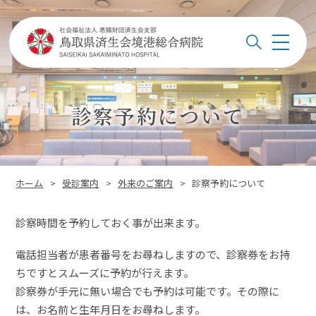
このページの本文へ
メ
検索
ニ
ュ
ー
診察予約について
このページの位置:
ホーム
>
受診案内
>
外来のご案内
>
診察予約について
診察時間を予約しておく事が出来ます。
電話担当者が患者番号をお尋ねしますので、診察券をお持
ちですとスムーズに予約が行えます。
診察券が手元に無い場合でも予約は可能です。その際に
は、お名前と生年月日をお尋ねします。